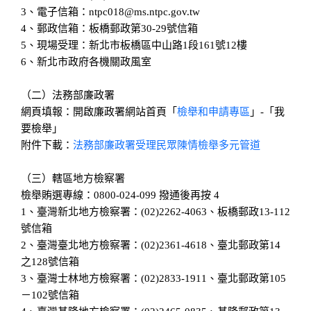
3、電子信箱：ntpc018@ms.ntpc.gov.tw
4、郵政信箱：板橋郵政第30-29號信箱
5、現場受理：新北市板橋區中山路1段161號12樓
6、新北市政府各機關政風室
（二）法務部廉政署
網頁填報：開啟廉政署網站首頁「
檢舉和申請專區
」-「我
要檢舉」
附件下載：
法務部廉政署受理民眾陳情檢舉多元管道
（三）轄區地方檢察署
檢舉賄選專線：0800-024-099 撥通後再按 4
1、臺灣新北地方檢察署：(02)2262-4063、板橋郵政13-112
號信箱
2、臺灣臺北地方檢察署：(02)2361-4618、臺北郵政第14
之128號信箱
3、臺灣士林地方檢察署：(02)2833-1911、臺北郵政第105
－102號信箱