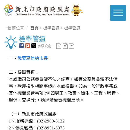
進入內容區塊
:::
目前位置 ：
首頁
>
檢舉管道
>
檢舉管道
檢舉管道
字級設定：
一、
我要寫信給市長
二、檢舉管道：
本處職司公務員貪瀆不法之調查，如有公務員貪瀆不法情
事，歡迎檢附相關事證向本處檢舉。如為一般行政事務或
其他機關業管事項 (例如勞工、教育、衛生、工程、噪音、
環保、交通等)，請逕洽權責機關反映。
（一）新北市政府政風處
1、服務專線：(02)2969-5122
2、傳真號碼：(02)8951-3075