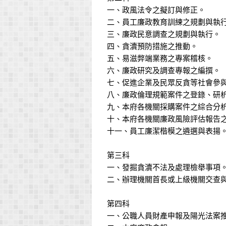
一、政風法令之擬訂與修正。
二、員工廉政教育訓練之規劃與執
三、廉政民意調查之規劃與執行。
四、貪瀆預防措施之推動。
五、易滋弊端業務之專案稽核。
六、廉政研究及調查專報之編撰。
七、促進企業及民眾反貪等社會參
八、廉政倫理規範案件之登錄、研
九、本府各機關採購案件之綜合分
十、本府各機關廉政風險評估報告
十一、員工廉潔楷模之遴選與表揚
第三科
一、發掘貪瀆不法及處理檢舉事項
二、辦理機關首長或上級機關交查
第四科
一、公職人員財產申報及陽光法案