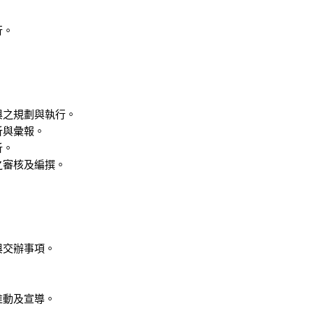
行。
與之規劃與執行。
析與彙報。
析。
之審核及編撰。
。
。
與交辦事項。
推動及宣導。