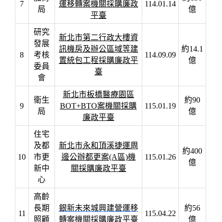
7
運移轉案機關採購廉政
114.01.14
局
億
平臺
研究
新北市第二行政大樓資
發展
訊機房及辦公區域等建
約14.1
8
考核
114.09.09
置統包工程採購廉政平
億
委員
臺
會
新北市板橋醫療園區
衛生
約90
9
BOT+BTO案機關採購
115.01.19
局
億
廉政平臺
住宅
及都
新北市永和頂溪捷運周
約400
10
市更
邊公辦都更案(A區)機
115.01.26
億
新中
關採購廉政平臺
心
高齡
長期
銀新未來城興建營運移
約56
11
115.04.22
照顧
轉案機關採購廉政平臺
億