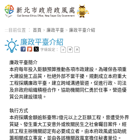
進入內容區塊
:::
目前位置 ：
首頁
>
廉政平臺
>
廉政平臺介紹
廉政平臺介紹
字級設定：
廉政平臺簡介
本府每年投入鉅額預算推動各項市政建設，為確保各項重
大建設施工品質，杜絕外部不當干擾，規劃成立
本府重大
工程採購廉政平臺
，建立跨域溝通管道，促進行政、司法
及非政府組織積極合作，協助機關同仁勇於任事，營造優
質公共建設環境。
執行方式
本府採購金額逾新臺幣2億元以上之巨額工程，曾遭受外界
質疑、發生重大工安意外或攸關民生之社會矚目案件，經
該工程主辦機關認定有必要成立者，由本府政風處協助統
籌相關成立事宜，並由各該機關政風室擔任秘書單位。