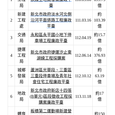
局
臺
億
新建
新北市政府淡水河北側
約
2
工程
沿河平面道路工程廉政
111.03.16
103.39
處
平臺
億
交通
永和區永平國小地下停
約15.7
3
112.04.19
局
車場工程廉政平臺
億
捷運
約
新北市政府捷運汐止東
4
工程
112.06.14
376.93
湖線工程採購案
局
億
城鄉
蘆洲區光華段、三重區
約
5
發展
三重段停車場及青年社
112.10.12
63.19
局
會住宅工程廉政平臺
億
新北市政府新店十四張
地政
約17
6
(B單元)區段徵收工程採
113.11.18
局
億
購案廉政平臺
板橋第二運動場新建營
體育
約150