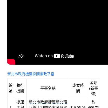
新北市政府機關採購廉政平臺
金額
編
執行
成立時
平臺名稱
(新臺
號
機關
間
幣)
捷運
新北市政府捷運新北環
約
1
工程
狀線土地開發案廉政平
110.05.06
699.73